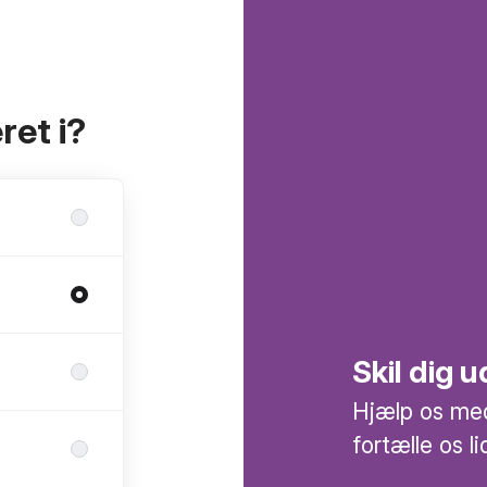
ret i?
Skil dig
Hjælp os med
fortælle os l