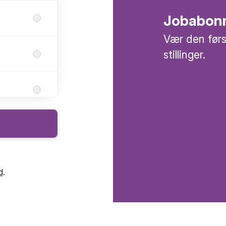
Jobabon
Vær den førs
stillinger.
d
.