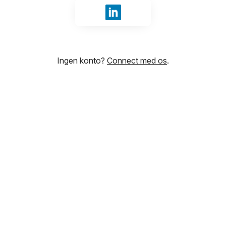
Log ind med LinkedIn
Ingen konto?
Connect med os
.