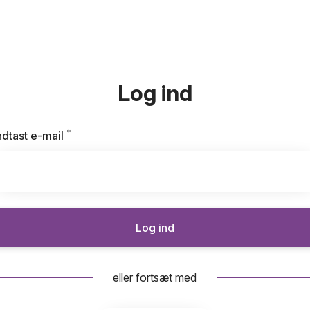
Log ind
*
Kræves
ndtast e-mail
Log ind
eller fortsæt med