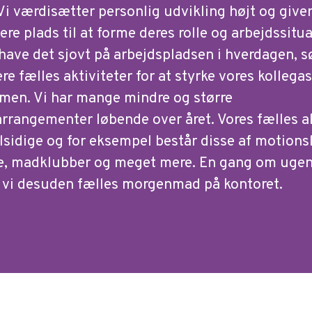
Vi værdisætter personlig udvikling højt og give
re plads til at forme deres rolle og arbejdssitua
have det sjovt på arbejdspladsen i hverdagen, sø
re fælles aktiviteter for at styrke vores kollega
men. Vi har mange mindre og større
rrangementer løbende over året. Vores fælles ak
lsidige og for eksempel består disse af motions
re, madklubber og meget mere. En gang om uge
 vi desuden fælles morgenmad på kontoret.