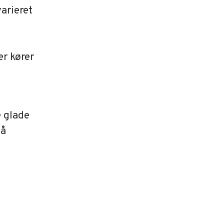
arieret
er kører
e glade
på