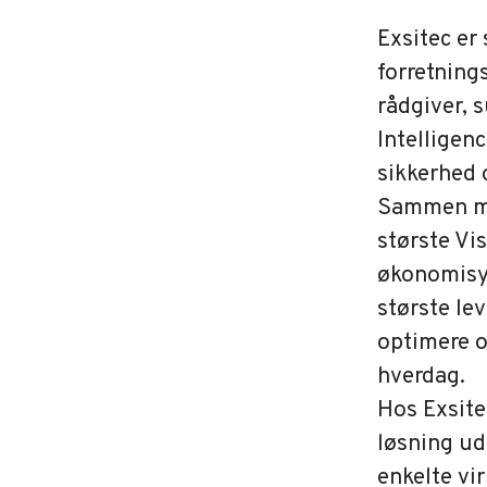
Exsitec er
forretning
rådgiver, 
Intelligenc
sikkerhed 
Sammen med
største V
økonomisy
største le
optimere o
hverdag.
Hos Exsite
løsning ud
enkelte vi