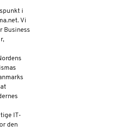
gspunkt i
a.net. Vi
or Business
r,
 Nordens
Vismas
Danmarks
 at
dernes
tige IT-
for den