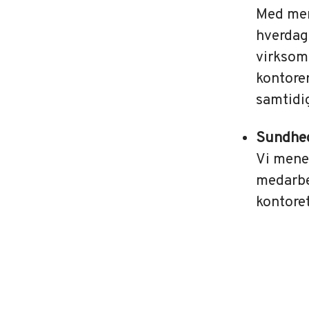
Med mer
hverdag
virksom
kontorer
samtidig
Sundhe
Vi mener
medarbe
kontoret