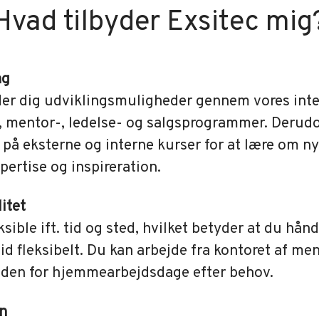
Hvad tilbyder Exsitec mig
ng
yder dig udviklingsmuligheder gennem vores int
-, mentor-, ledelse- og salgsprogrammer. Derud
på eksterne og interne kurser for at lære om n
pertise og inspireration.
litet
eksible ift. tid og sted, hvilket betyder at du hån
id fleksibelt. Du kan arbejde fra kontoret af me
den for hjemmearbejdsdage efter behov.
on