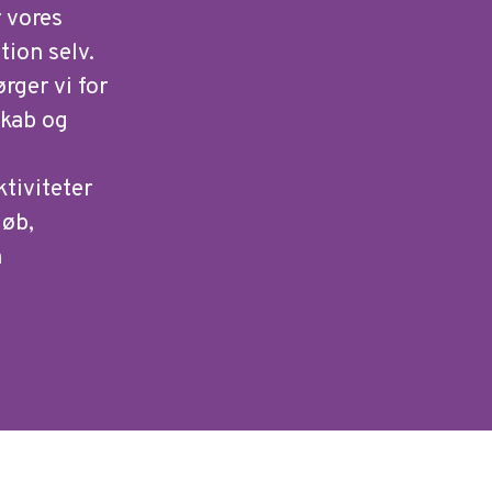
r vores
tion selv.
rger vi for
skab og
tiviteter
løb,
n