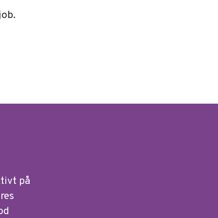
job.
tivt på
ores
od