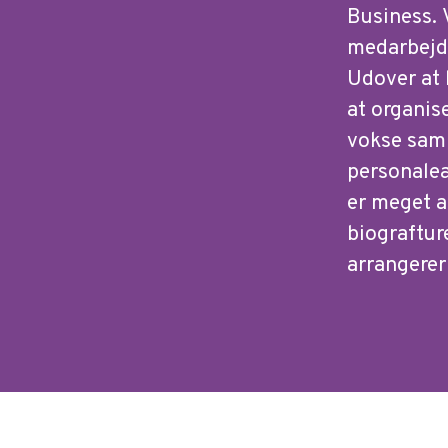
Business. 
medarbejde
Udover at 
at organise
vokse sam
personalea
er meget a
biograftu
arrangerer