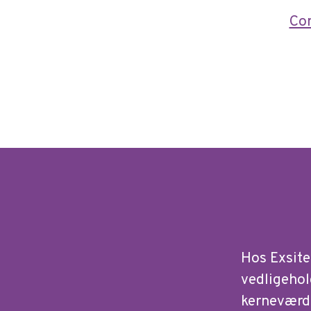
Co
Hos Exsite
vedligehol
kerneværd