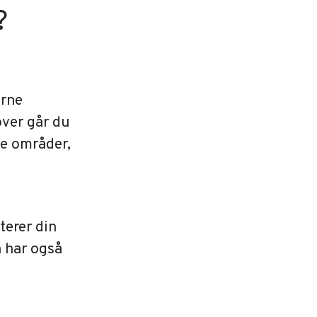
?
erne
over går du
ye områder,
dterer din
n har også