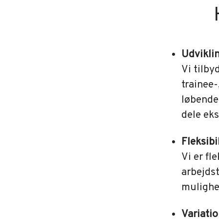
Udvikli
Vi tilb
trainee
løbende 
dele eks
Fleksibi
Vi er fl
arbejdst
mulighe
Variati