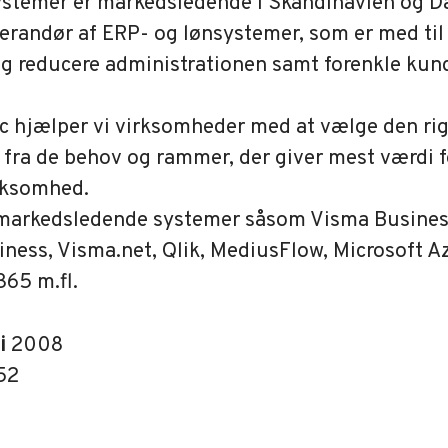
stemer er markedsledende i Skandinavien og 
verandør af ERP- og lønsystemer, som er med til
g reducere administrationen samt forenkle kun
c hjælper vi virksomheder med at vælge den rig
 fra de behov og rammer, der giver mest værdi 
rksomhed.
 markedsledende systemer såsom Visma Busines
ness, Visma.net, Qlik, MediusFlow, Microsoft A
365 m.fl.
 i
2008
52