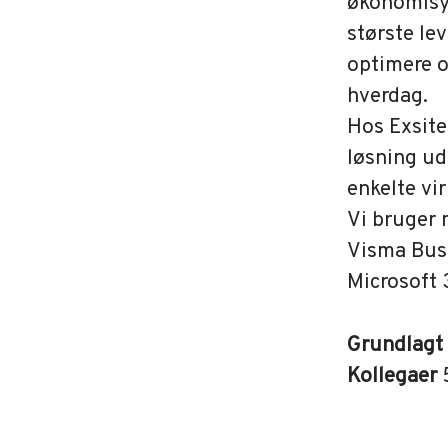
økonomisy
største le
optimere o
hverdag.
Hos Exsite
løsning ud
enkelte vi
Vi bruger
Visma Busi
Microsoft 
Grundlagt
Kollegaer