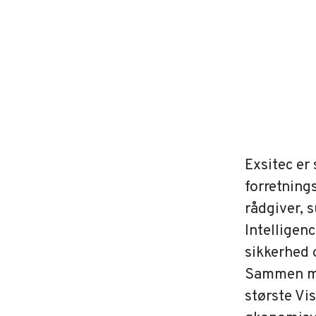
Exsitec er
forretning
rådgiver, 
Intelligenc
sikkerhed 
Sammen med
største V