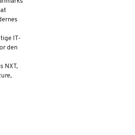
Danmarks
 at
dernes
tige IT-
for den
s NXT,
zure,