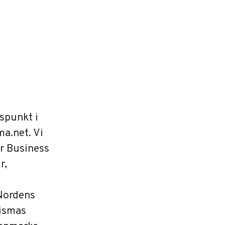
gspunkt i
a.net. Vi
or Business
r,
 Nordens
Vismas