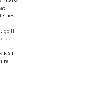
Danmarks
 at
dernes
tige IT-
for den
s NXT,
zure,