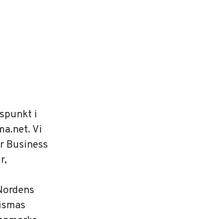
gspunkt i
a.net. Vi
or Business
r,
 Nordens
Vismas