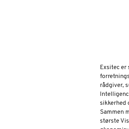
Exsitec er
forretning
rådgiver, 
Intelligenc
sikkerhed 
Sammen med
største V