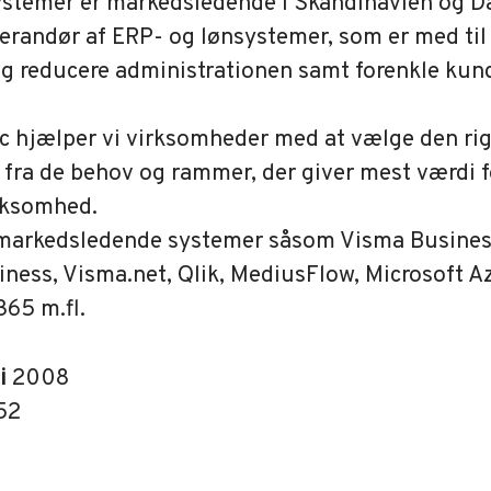
stemer er markedsledende i Skandinavien og 
verandør af ERP- og lønsystemer, som er med til
g reducere administrationen samt forenkle kun
c hjælper vi virksomheder med at vælge den rig
 fra de behov og rammer, der giver mest værdi 
rksomhed.
 markedsledende systemer såsom Visma Busines
ness, Visma.net, Qlik, MediusFlow, Microsoft A
365 m.fl.
 i
2008
52