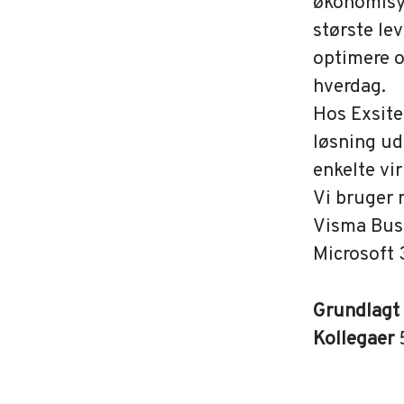
økonomisy
største le
optimere o
hverdag.
Hos Exsite
løsning ud
enkelte vi
Vi bruger
Visma Busi
Microsoft 
Grundlagt
Kollegaer