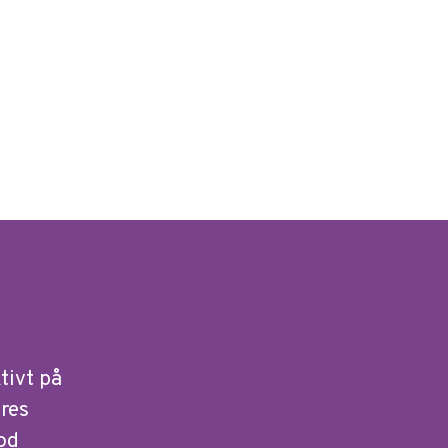
tivt på
ores
od