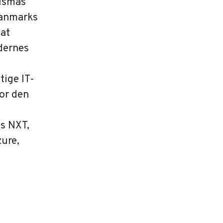
Vismas
Danmarks
 at
dernes
tige IT-
for den
s NXT,
zure,