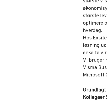
største V
økonomisy
største le
optimere o
hverdag.
Hos Exsite
løsning ud
enkelte vi
Vi bruger
Visma Busi
Microsoft 
Grundlagt
Kollegaer