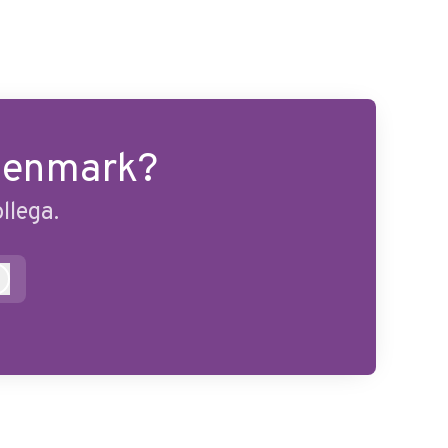
 Denmark?
llega.
Log ind