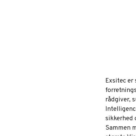
Exsitec er
forretning
rådgiver, 
Intelligenc
sikkerhed 
Sammen med