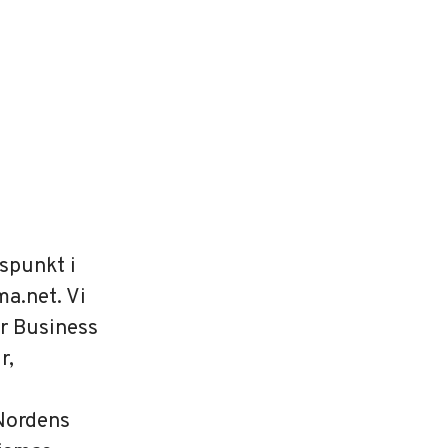
gspunkt i
a.net. Vi
or Business
r,
 Nordens