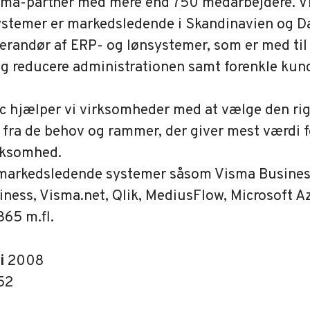
isma-partner med mere end 750 medarbejdere. 
stemer er markedsledende i Skandinavien og 
verandør af ERP- og lønsystemer, som er med til
g reducere administrationen samt forenkle kun
c hjælper vi virksomheder med at vælge den rig
 fra de behov og rammer, der giver mest værdi 
rksomhed.
 markedsledende systemer såsom Visma Busines
ness, Visma.net, Qlik, MediusFlow, Microsoft A
365 m.fl.
 i
2008
52